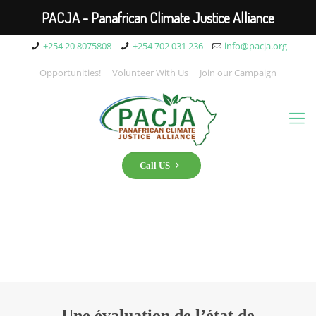
PACJA - Panafrican Climate Justice Alliance
+254 20 8075808
+254 702 031 236
info@pacja.org
Opportunities!
Volunteer With Us
Join our Campaign
Call US
Une évaluation de l’état de